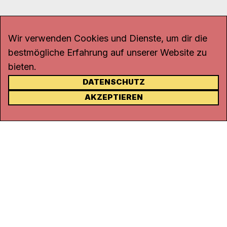
Wir verwenden Cookies und Dienste, um dir die
bestmögliche Erfahrung auf unserer Website zu
bieten.
DATENSCHUTZ
KONTAKT
AKZEPTIEREN
Kanal K
Rohrerstrasse 20
5000 Aarau
Tel.
062 834 90 81
Studio:
062 834 90 80
info@kanalk.ch
Newsletter
Über uns