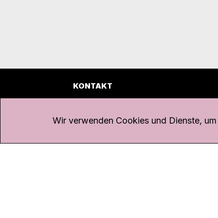
KONTAKT
Kanal K
Übe
Rohrerstrasse 20
Emp
Wir verwenden Cookies und Dienste, um d
5000 Aarau
Log
Net
Tel.
062 834 90 81
Par
Studio:
062 834 90 80
Omb
info@kanalk.ch
Dat
Newsletter
Imp