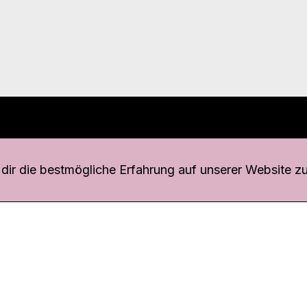
r uns
fang
ir die bestmögliche Erfahrung auf unserer Website zu
o Download
iquette
tner
udsstelle
enschutz
ressum