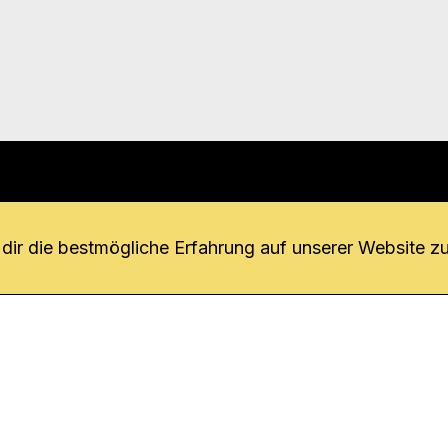
r uns
fang
ir die bestmögliche Erfahrung auf unserer Website zu
o Download
iquette
tner
udsstelle
enschutz
ressum