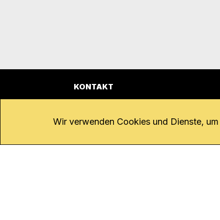
KONTAKT
Kanal K
Übe
Rohrerstrasse 20
Emp
Wir verwenden Cookies und Dienste, um d
5000 Aarau
Log
Net
Tel.
062 834 90 81
Par
Studio:
062 834 90 80
Omb
info@kanalk.ch
Dat
Newsletter
Imp