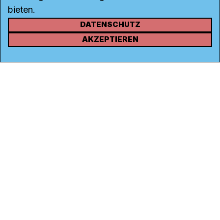
bieten.
DATENSCHUTZ
KONTAKT
AKZEPTIEREN
Kanal K
Rohrerstrasse 20
5000 Aarau
Tel.
062 834 90 81
Studio:
062 834 90 80
info@kanalk.ch
Newsletter
Über uns
Empfang
Logo Download
Netiquette
Partner
Ombudsstelle