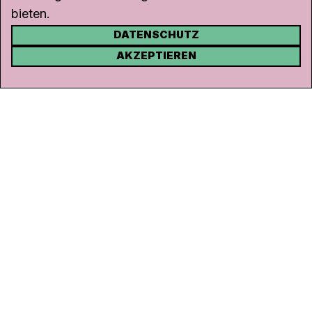
bieten.
DATENSCHUTZ
KONTAKT
AKZEPTIEREN
Kanal K
Rohrerstrasse 20
5000 Aarau
Tel.
062 834 90 81
Studio:
062 834 90 80
info@kanalk.ch
Newsletter
Über uns
Empfang
Logo Download
Netiquette
Partner
Ombudsstelle