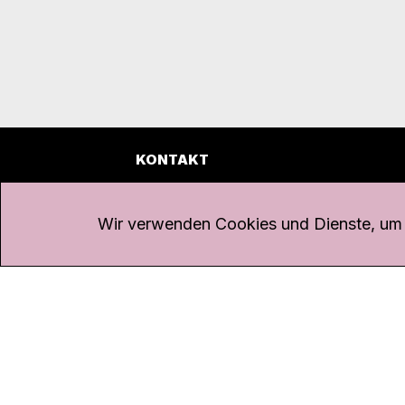
KONTAKT
Kanal K
Übe
Rohrerstrasse 20
Emp
Wir verwenden Cookies und Dienste, um d
5000 Aarau
Log
Net
Tel.
062 834 90 81
Par
Studio:
062 834 90 80
Omb
info@kanalk.ch
Dat
Newsletter
Imp