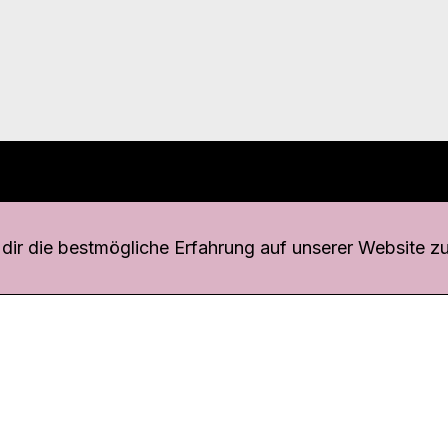
r uns
fang
ir die bestmögliche Erfahrung auf unserer Website zu
o Download
iquette
tner
udsstelle
enschutz
ressum