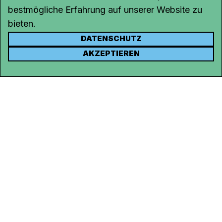
bestmögliche Erfahrung auf unserer Website zu
bieten.
DATENSCHUTZ
KONTAKT
AKZEPTIEREN
Kanal K
Rohrerstrasse 20
5000 Aarau
Tel.
062 834 90 81
Studio:
062 834 90 80
info@kanalk.ch
Newsletter
Über uns
Empfang
Logo Download
Netiquette
Partner