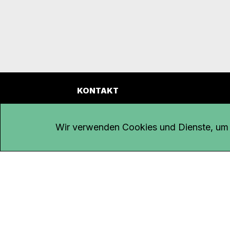
KONTAKT
Kanal K
Übe
Rohrerstrasse 20
Emp
Wir verwenden Cookies und Dienste, um d
5000 Aarau
Log
Net
Tel.
062 834 90 81
Par
Studio:
062 834 90 80
Omb
info@kanalk.ch
Dat
Newsletter
Imp