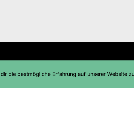
r uns
fang
ir die bestmögliche Erfahrung auf unserer Website zu
o Download
iquette
tner
udsstelle
enschutz
ressum