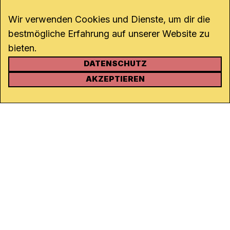
Wir verwenden Cookies und Dienste, um dir die
bestmögliche Erfahrung auf unserer Website zu
bieten.
DATENSCHUTZ
KONTAKT
AKZEPTIEREN
Kanal K
Rohrerstrasse 20
5000 Aarau
Tel.
062 834 90 81
Studio:
062 834 90 80
info@kanalk.ch
Newsletter
Über uns
Empfang
Logo Download