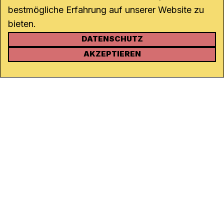
bestmögliche Erfahrung auf unserer Website zu
bieten.
DATENSCHUTZ
KONTAKT
AKZEPTIEREN
Kanal K
Rohrerstrasse 20
5000 Aarau
Tel.
062 834 90 81
Studio:
062 834 90 80
info@kanalk.ch
Newsletter
Über uns
Empfang
Logo Download
Netiquette
Partner