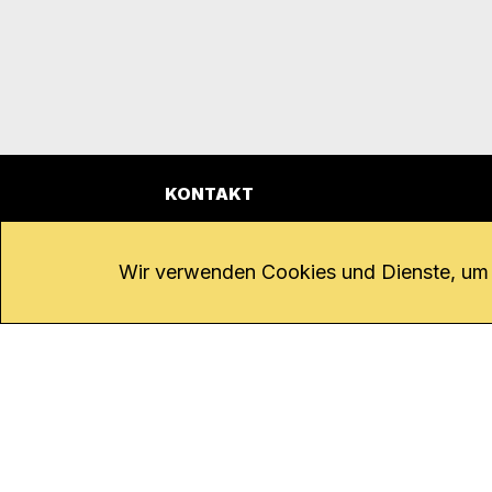
KONTAKT
Kanal K
Übe
Rohrerstrasse 20
Emp
Wir verwenden Cookies und Dienste, um d
5000 Aarau
Log
Net
Tel.
062 834 90 81
Par
Studio:
062 834 90 80
Omb
info@kanalk.ch
Dat
Newsletter
Imp