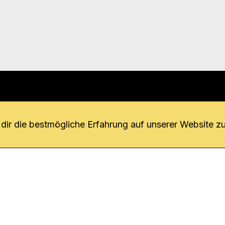
r uns
fang
ir die bestmögliche Erfahrung auf unserer Website zu
o Download
iquette
tner
udsstelle
enschutz
ressum