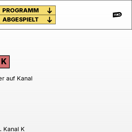
PROGRAMM
ABGESPIELT
 K
er auf Kanal
. Kanal K