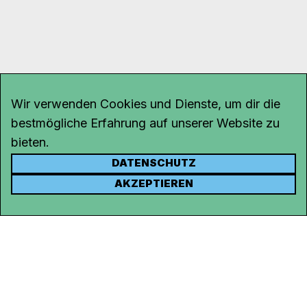
Wir verwenden Cookies und Dienste, um dir die
bestmögliche Erfahrung auf unserer Website zu
bieten.
DATENSCHUTZ
KONTAKT
AKZEPTIEREN
Kanal K
Rohrerstrasse 20
5000 Aarau
Tel.
062 834 90 81
Studio:
062 834 90 80
info@kanalk.ch