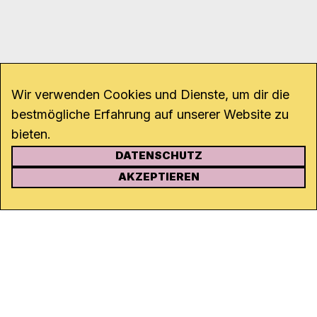
Wir verwenden Cookies und Dienste, um dir die
bestmögliche Erfahrung auf unserer Website zu
bieten.
DATENSCHUTZ
KONTAKT
AKZEPTIEREN
Kanal K
Rohrerstrasse 20
5000 Aarau
Tel.
062 834 90 81
Studio:
062 834 90 80
info@kanalk.ch