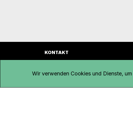
KONTAKT
Kanal K
Übe
Rohrerstrasse 20
Emp
Wir verwenden Cookies und Dienste, um d
5000 Aarau
Log
Net
Tel.
062 834 90 81
Par
Studio:
062 834 90 80
Omb
info@kanalk.ch
Dat
Newsletter
Imp