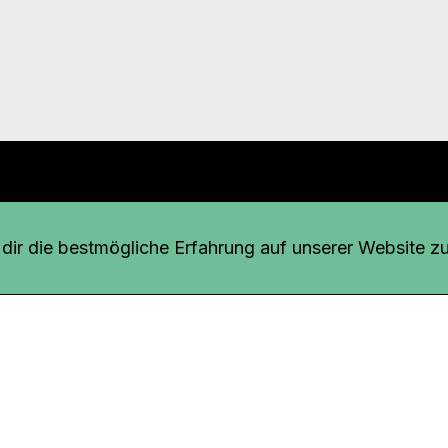
r uns
fang
ir die bestmögliche Erfahrung auf unserer Website zu
o Download
iquette
tner
udsstelle
enschutz
ressum