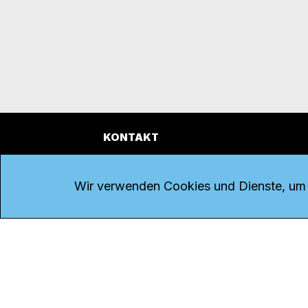
KONTAKT
Kanal K
Übe
Rohrerstrasse 20
Emp
Wir verwenden Cookies und Dienste, um d
5000 Aarau
Log
Net
Tel.
062 834 90 81
Par
Studio:
062 834 90 80
Omb
info@kanalk.ch
Dat
Newsletter
Imp