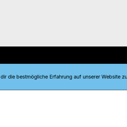
r uns
fang
ir die bestmögliche Erfahrung auf unserer Website zu
o Download
iquette
tner
udsstelle
enschutz
ressum