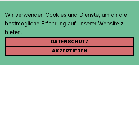
Wir verwenden Cookies und Dienste, um dir die
bestmögliche Erfahrung auf unserer Website zu
bieten.
DATENSCHUTZ
KONTAKT
AKZEPTIEREN
Kanal K
Rohrerstrasse 20
5000 Aarau
Tel.
062 834 90 81
Studio:
062 834 90 80
info@kanalk.ch
Newsletter
Über uns
Empfang