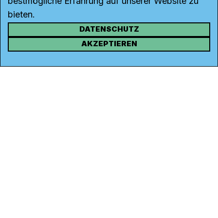
bestmögliche Erfahrung auf unserer Website zu
bieten.
DATENSCHUTZ
KONTAKT
AKZEPTIEREN
Kanal K
Rohrerstrasse 20
5000 Aarau
Tel.
062 834 90 81
Studio:
062 834 90 80
info@kanalk.ch
Newsletter
Über uns
Empfang
Logo Download
Netiquette
Partner