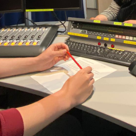
fühlst? Bist du ein Sci-Fi Nerd? Geniesst du
Indie-Videospiele? Interessiert?
Hör mal
rein
!
Details zur Sendung
Kulturdünger