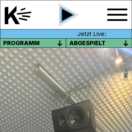
Jetzt Live:
PROGRAMM
ABGESPIELT
MAI 2022
Kunst und Leiden sind praktisch Synonyme
in unserer Gesellschaft. Das Image des
armen Künstlers – wie Vincent Van Gogh –
ist uns allen bekannt und wird als Norm
akzeptiert. Tatsächlich ist es so, dass
Kunstschaffende öfters unter finanziellen
Schwierigkeiten leiden; denn alles kostet