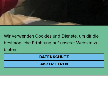
Wir verwenden Cookies und Dienste, um dir die
bestmögliche Erfahrung auf unserer Website zu
bieten.
DATENSCHUTZ
KONTAKT
AKZEPTIEREN
Kanal K
Rohrerstrasse 20
5000 Aarau
Tel.
062 834 90 81
Studio:
062 834 90 80
info@kanalk.ch