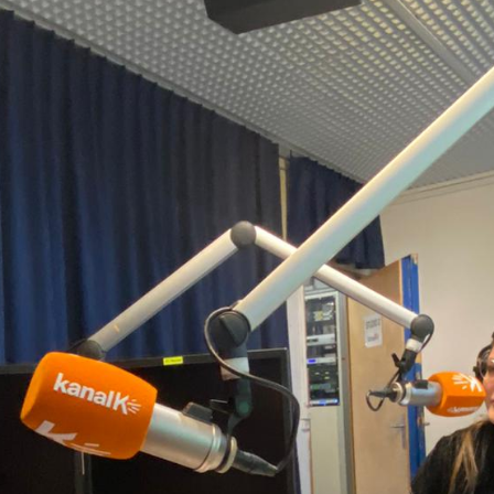
Geld, sogar die Kunst, oder vielleicht
besonders die Kunst. Denn
Kunstschaffende müssen nicht nur
Materialien besorgen, sondern auch um
sich selber kümmern. Dafür gibt es im
Aargau die Förderung Kulturdünger. Für
junge Künstler*innen der Region Aargau
konzipiert, bietet Kulturdünger schon seit
über 30 Jahre Hilfe an Künstler*innen unter
26 an.
Die Ausbildungsredaktion hat für euch vier
spannende Projekte aus der jetzigen
Ausgabe der Förderung ausgesucht. Suchst
du die nächste R&B-Sensation? Willst du in
den Ausgang, ohne dass du dich unsicher