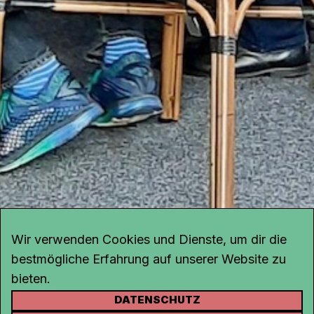
Wir verwenden Cookies und Dienste, um dir die
bestmögliche Erfahrung auf unserer Website zu
bieten.
DATENSCHUTZ