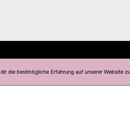
r uns
fang
ir die bestmögliche Erfahrung auf unserer Website zu
o Download
iquette
tner
udsstelle
enschutz
ressum