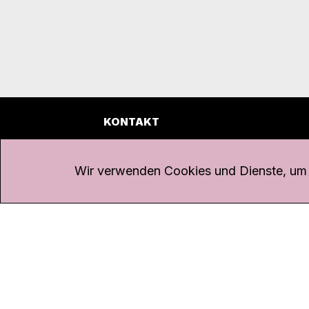
KONTAKT
Kanal K
Übe
Rohrerstrasse 20
Emp
Wir verwenden Cookies und Dienste, um d
5000 Aarau
Log
Net
Tel.
062 834 90 81
Par
Studio:
062 834 90 80
Omb
info@kanalk.ch
Dat
Newsletter
Imp