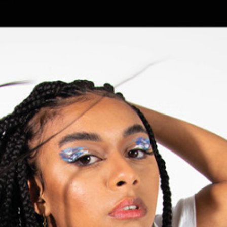
noch jungen Musikkarriere hat sie sich noch
nicht auf einen Stil festgelegt. Es geht von
Trap, über Afro-Beats bis zu Pop.
Für die junge Aargauerin ist es aber wichtig,
dass sie mit ihrer Musik Probleme und
Gedanken verarbeiten kann. Musikmachen
sei für sie therapeutisch. Sie will eine
Verbindung zu ihren Hörer*innen schaffen
und möglichst authentisch sein. In unserem
Videoportrait erhältst du einen spannenden
Einblick in das Leben der talentierten
Musikerin.