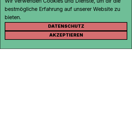
Wir verwenden Cookies und Dienste, um dir die
bestmögliche Erfahrung auf unserer Website zu
bieten.
DATENSCHUTZ
KONTAKT
AKZEPTIEREN
Kanal K
Rohrerstrasse 20
5000 Aarau
Tel.
062 834 90 81
Studio:
062 834 90 80
info@kanalk.ch
Newsletter
Über uns
Empfang
Logo Download
Netiquette