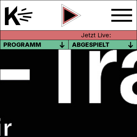
Jetzt Live:
PROGRAMM
ABGESPIELT
MARLIN
Jung, aufgestellt und cool.
Die Künstlerin Marlin aus Muri im Aargau ist
gerade einmal 21 Jahre alt. Sie hat die
Kantonsschule abgeschlossen, arbeitet
jetzt in der Gastronomie und macht
nebenbei Musik. Sehr gute Musik. In ihrer