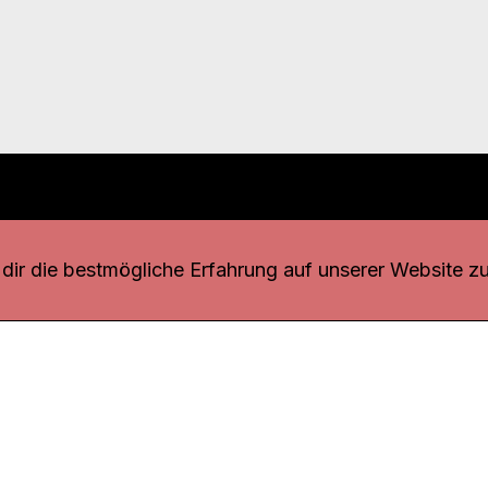
r uns
fang
ir die bestmögliche Erfahrung auf unserer Website zu
o Download
iquette
tner
udsstelle
enschutz
ressum