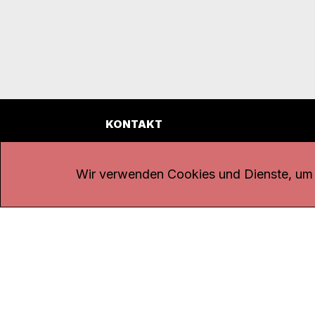
KONTAKT
Kanal K
Übe
Rohrerstrasse 20
Emp
Wir verwenden Cookies und Dienste, um d
5000 Aarau
Log
Net
Tel.
062 834 90 81
Par
Studio:
062 834 90 80
Omb
info@kanalk.ch
Dat
Newsletter
Imp