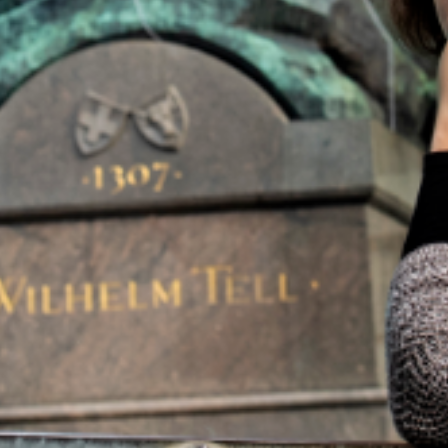
und zum privaten Glück.
Hier
geht es zur Abschlussfolge.
00:00
03:22