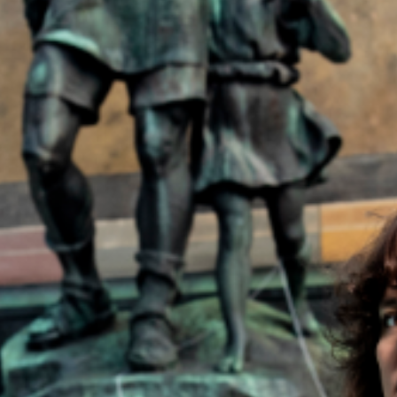
„Kanal K turnt in den Nischen“
Von Patti Basler und Pascal Nater
Für den Apropos Podcast zum
Monatsthema begeben sich die
Kabarettist*innen
Patti Basler
und
Pascal
Nater
auf einen Parcours seltener
Randsportarten. Im Aarauer Schachen
drehen sie drei weitere Folgen des
beliebten Radio-Gassenhauers „Mini Neigig,
dini Neigig“. Sie portraitieren drei
begeisterte Wettkämpferinnen: Die
Hobbyhorserin Philippa Freiberger, die
Kunstbluterin Veronika Roth und die
Ellböglerin Ruth Bonsack. Sie alle erzählen
vom harten Weg zum sportlichen Erfolg