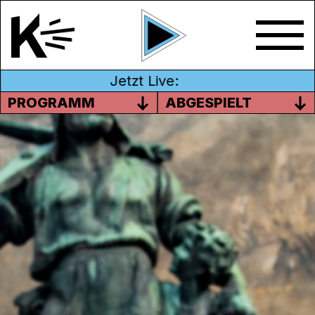
Jetzt Live:
PROGRAMM
ABGESPIELT
MINI NEIGIG, DINI NEIGIG
FOLGE 3 – DER SATIRISCHE
PODCAST ZUM
MONATSTHEMA
Foto: Gery Born
Ein satirischer Podcast zum Monatsthema