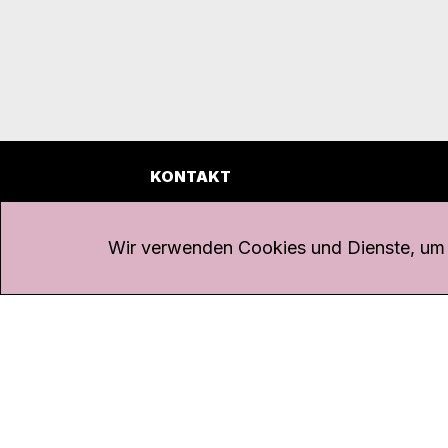
KONTAKT
Kanal K
Übe
Rohrerstrasse 20
Emp
Wir verwenden Cookies und Dienste, um d
5000 Aarau
Log
Net
Tel.
062 834 90 81
Par
Studio:
062 834 90 80
Omb
info@kanalk.ch
Dat
Newsletter
Imp