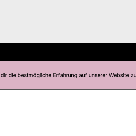
r uns
fang
ir die bestmögliche Erfahrung auf unserer Website zu
o Download
iquette
tner
udsstelle
enschutz
ressum