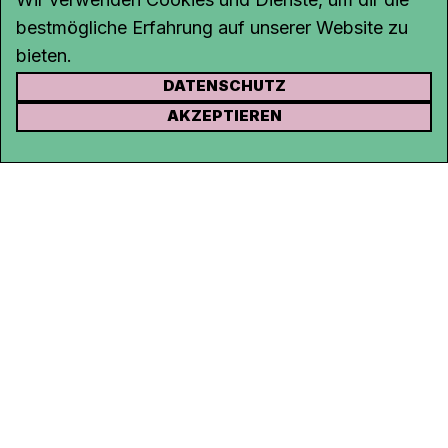
bestmögliche Erfahrung auf unserer Website zu
bieten.
DATENSCHUTZ
KONTAKT
AKZEPTIEREN
Kanal K
Rohrerstrasse 20
5000 Aarau
Tel.
062 834 90 81
Studio:
062 834 90 80
info@kanalk.ch
Newsletter
Über uns
Empfang
Logo Download
Netiquette