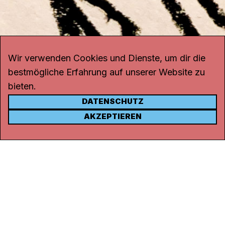
Wir verwenden Cookies und Dienste, um dir die
bestmögliche Erfahrung auf unserer Website zu
bieten.
DATENSCHUTZ
KONTAKT
AKZEPTIEREN
Kanal K
Rohrerstrasse 20
5000 Aarau
Tel.
062 834 90 81
Studio:
062 834 90 80
info@kanalk.ch
Newsletter