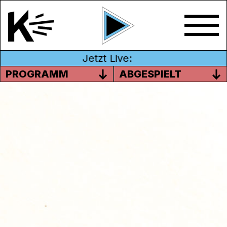
Jetzt Live:
PROGRAMM
ABGESPIELT
#01 DIE AMSEL
Durch die warmen Monate hindurch zieht
sich ein ganz vertrautes Geräusch durch die
Gärten und Vororte: der Gesang der Amsel.
Dieser eher unscheinbare Vogel begleitet
unseren Gehörsinn vielleicht mehr als wir
denken, auch wenn wir gar nicht verstehen
was er da überhaupt singt.