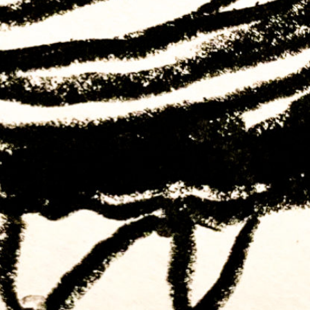
Reise, hüpfend von einer Gedankenblase
aus Gesprächen in die andere, mit
Gedichten und liebevoll ausgewählten
Musikstücken, jedes Mal zu einem anderen
Lebewesen.
Es führen dich Claude Bühler und Vincent
Scarth, zusammen mit ausgewählten
Gästen, durch die wundersamen letzten
Stunden deines Tages.
Sendung vom 16.08.2022
Moderation: Claude Bühler, Vincent Scarth