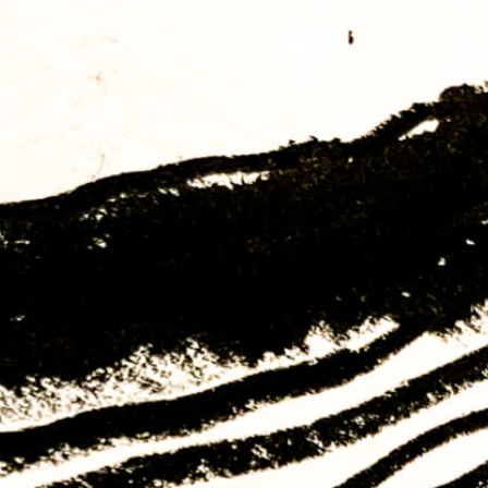
In der ersten Episode von
Flora, Fauna,
Exploration
widmen wir uns ganz der Amsel
und wir zwitschern uns durch
wissenschaftliche Fakten, Gespräche mit
einem Vogelgesangexperten,
Amselgedichten und musikalischen
Assoziationen dieses Vogels.
«Flora Fauna Exploration» – die
experimentelle Naturdoku für deine Ohren.
Lass dich mitnehmen in die kulturellen
Sphären, musikalischen und poetischen
Assoziationen des Krokodils, oder vielleicht
auch des Dachses, der Esche oder des
Borkenkäfers. Es erwartet dich eine auditive