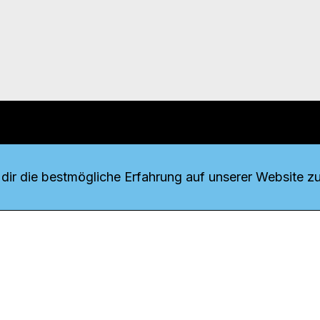
r uns
fang
ir die bestmögliche Erfahrung auf unserer Website zu
o Download
iquette
tner
udsstelle
enschutz
ressum