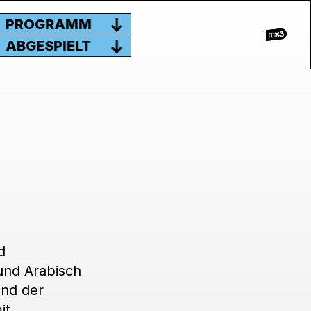
PROGRAMM
ABGESPIELT
d
und Arabisch
und der
it