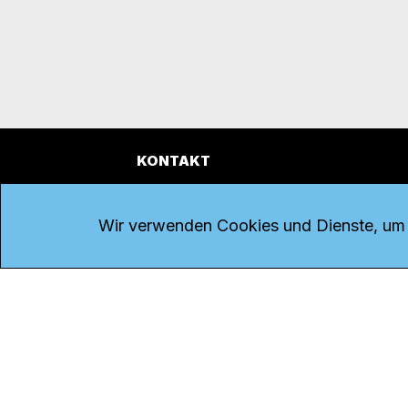
KONTAKT
Kanal K
Übe
Rohrerstrasse 20
Emp
Wir verwenden Cookies und Dienste, um d
5000 Aarau
Log
Net
Tel.
062 834 90 81
Par
Studio:
062 834 90 80
Omb
info@kanalk.ch
Dat
Newsletter
Imp