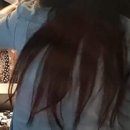
mit Integrations- und
Präventionsthemen. Frauenrechte stehen
dabei im Mittelpunkt. Hauptsächlich auf
Spanisch werden Integrationsangebote
vorgestellt und wichtige Aspekte des
Kampfes und der Errungenschaft von
Rechten im spanischsprachigen Raum und
in der Schweiz thematisiert. Abgerundet
wird das Ganze mit thematischer Musik aus
der ganzen Welt.
00:00
01:28:09