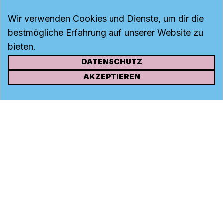
Wir verwenden Cookies und Dienste, um dir die
bestmögliche Erfahrung auf unserer Website zu
bieten.
DATENSCHUTZ
KONTAKT
AKZEPTIEREN
Kanal K
Rohrerstrasse 20
5000 Aarau
Tel.
062 834 90 81
Studio:
062 834 90 80
info@kanalk.ch
Newsletter
Über uns
Empfang
Logo Download