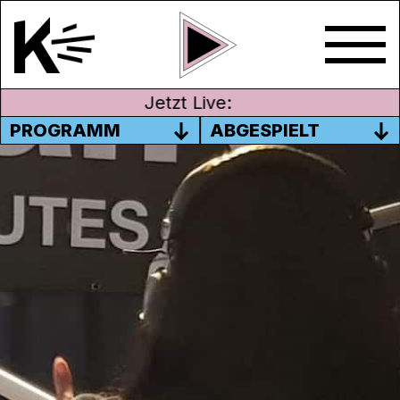
Jetzt Live:
PROGRAMM
ABGESPIELT
NOSOTRAS RADIO
(SPANISCH/ARABISCH)
9. September 2020
Moderation: Giovanna Anagua Suter, Ligia
Vogt, Samar Asad, Scheicha Abdalahe
Die Sendung Nosotras Radio befasst sich