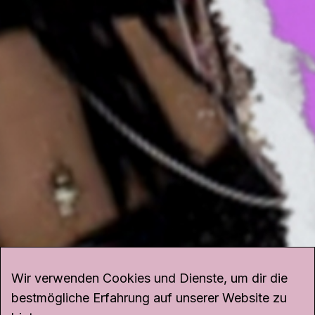
Wir verwenden Cookies und Dienste, um dir die
bestmögliche Erfahrung auf unserer Website zu