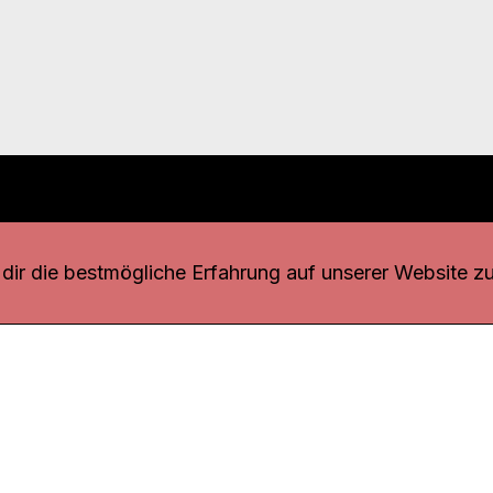
r uns
fang
ir die bestmögliche Erfahrung auf unserer Website zu
o Download
iquette
tner
udsstelle
enschutz
ressum