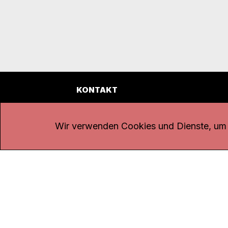
KONTAKT
Kanal K
Übe
Rohrerstrasse 20
Emp
Wir verwenden Cookies und Dienste, um d
5000 Aarau
Log
Net
Tel.
062 834 90 81
Par
Studio:
062 834 90 80
Omb
info@kanalk.ch
Dat
Newsletter
Imp