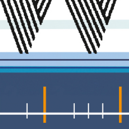
unabhängigen Lokalradios in den Kantonen
Basel-Stadt, Aargau und Zürich. Im Rahmen
von öffentlichen Veranstaltungen,
Radiosendungen und einer
Wanderausstellung mit Hörstationen
werden sie einem breiten Publikum
präsentiert.
Eine Sendung des Projekts „Ohren auf
Reisen“ von
Zuhören Schweiz
in
Zusammenarbeit mit der
Radioschule
klipp+klang
.