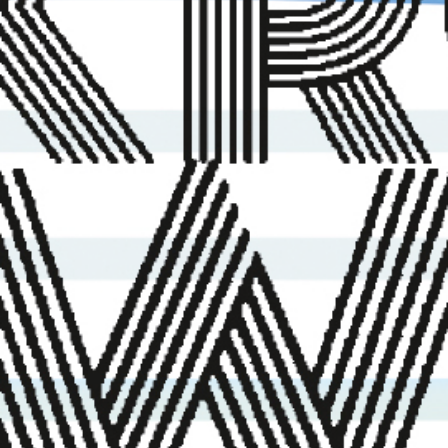
Oberstufenschulhaus Schachen in Aarau
Jugendliche und Erwachsene aus
unterschiedlichen Herkunftsländern
gestalten Audio-Collagen und Radiobeiträge
zu typischen Hörumgebungen und
besonderen Klangerlebnissen in ihrem
früheren oder gegenwärtigen Zuhause.
Was fällt uns akustisch auf, wenn wir in ein
anderes Land, eine neue Stadt, eine
unbekannte Wohnung ziehen? Welche
Klänge bringen wir mit? Und wie
beeinflussen Geräusche unser Vertrautsein
mit einem Ort?
Die Hörstücke entstehen in Workshops mit
Quartierinstitutionen, Sprachschulen und