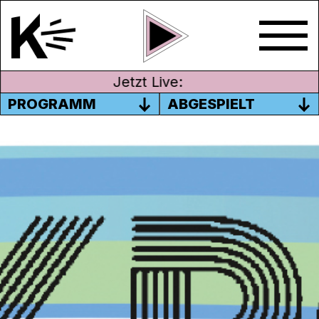
Jetzt Live:
PROGRAMM
ABGESPIELT
OHREN AUF REISEN II –
KLANGERLEBNISSE AUS
VERSCHIEDENEN LÄNDERN
11. Juli 2019
Moderation: Integrations- und
Berufsfindungsklasse vom