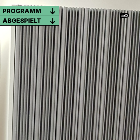
PROGRAMM
ABGESPIELT