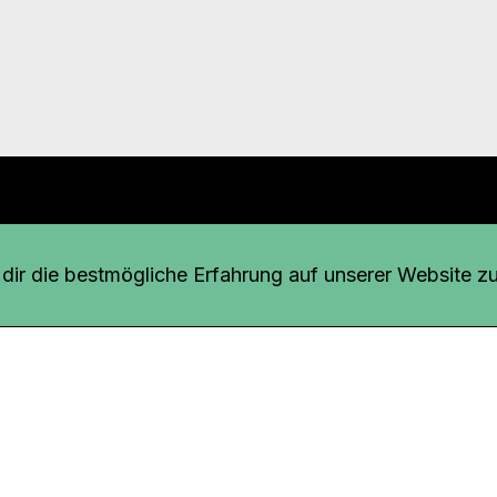
r uns
fang
ir die bestmögliche Erfahrung auf unserer Website zu
o Download
iquette
tner
udsstelle
enschutz
ressum