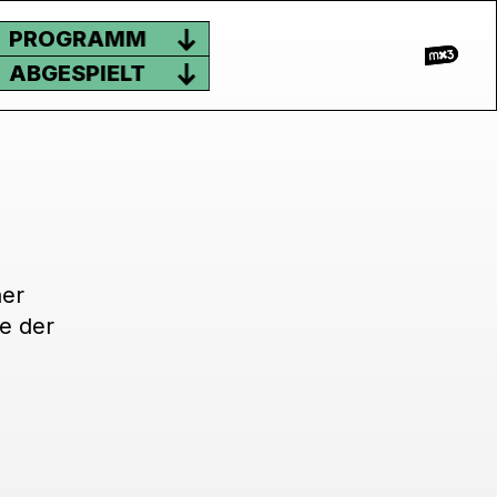
PROGRAMM
ABGESPIELT
ner
e der