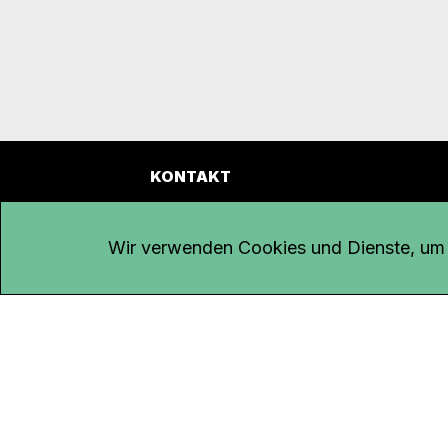
KONTAKT
Kanal K
Übe
Rohrerstrasse 20
Emp
Wir verwenden Cookies und Dienste, um d
5000 Aarau
Log
Net
Tel.
062 834 90 81
Par
Studio:
062 834 90 80
Omb
info@kanalk.ch
Dat
Newsletter
Imp