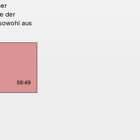
ner
e der
sowohl aus
59:49