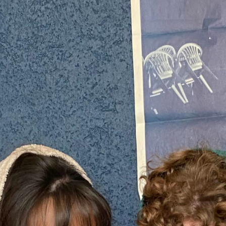
ein Chorprojekt, dass die Stimmen in
unseren Köpfen zum Klingen bringt.
Alle unsere Nachtsongs haben wir in einer
Playlist zur Feier der Schlaflosigkeit
versammelt,
hier
kannst du reinhören.
21. Juli 2022
Moderation: Shannon Hughes und Jana
Heimgartner
Mal knistert es, mal rattert es, mal ist es
fast ganz still. So klingt Kunst am Radio!
Radio ArtZone
ist eine Art akustische
Tombola für die Ohren – ein
Radiokunstsender für die
Kulturhauptstadt