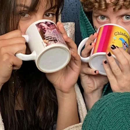
Esch2022
in Luxemburg. Während hundert
Tagen (18. Juni bis 25. September 2022)
strahlt dieser vierundzwanzig Stunden pro
Tag ein Programm aus und dabei klingt
jeder Tag anders als der nächste:
internationale und lokale Künstler*innen
senden je (fast) einen Tag lang eine
selbstkomponierte Klangerfahrung und
präsentieren hundert neue Ideen, wie Radio
klingen kann.
Unsere Ausbildungsredaktion hört im Juli
immer wieder in das Programm von Radio
ArtZone rein und lässt sich benebeln, von
Reisefieber packen, schlaflos in Loops
hüllen oder von vielen Stimmen singend
berauschen.