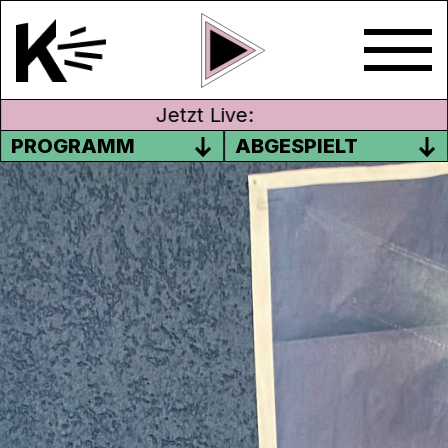
Jetzt Live:
PROGRAMM
ABGESPIELT
RADIO ARTZONE –
INSOM(MER)NIA II: CHÖRE DER
NACHT
Insom(mer)nia lädt wieder dazu ein,
Schlaflosigkeit zu hören. In der zweiten
Ausgabe von Insom(mer)nia fragen wir
weiter zu
Claire Serres’ “The Waves Choir”
,