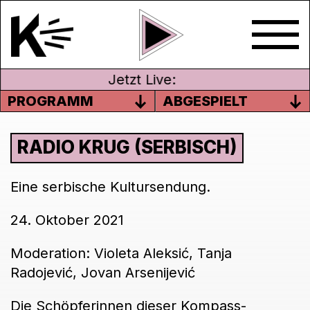
Jetzt Live:
PROGRAMM
ABGESPIELT
RADIO KRUG (SERBISCH)
Eine serbische Kultursendung.
24. Oktober 2021
Moderation: Violeta Aleksi
ć
, Tanja
Radojevi
ć, Jovan Arsenijević
Die Schöpferinnen dieser Kompass-