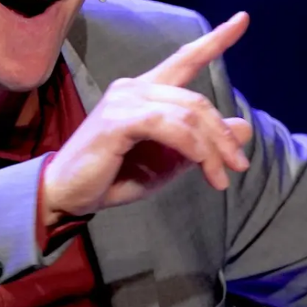
Alt, aber nicht verstaubt
begeistert, aber nicht verbissen –
Seniorinnen und Senioren machen Radio.
Wir produzieren monatlich eine
Magazinsendung,
gefüllt mit spannenden Themen und
leichter Musik –
unsere silbergraue Stunde für alle, die gern
Radio hören.