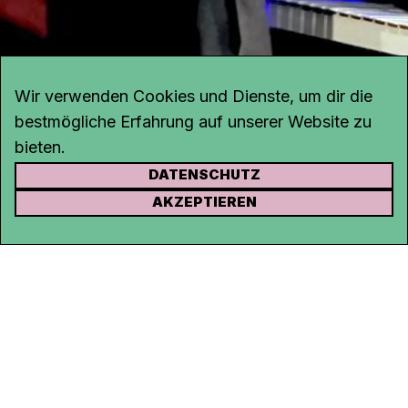
Wir verwenden Cookies und Dienste, um dir die
bestmögliche Erfahrung auf unserer Website zu
bieten.
DATENSCHUTZ
KONTAKT
AKZEPTIEREN
Kanal K
Rohrerstrasse 20
5000 Aarau
Tel.
062 834 90 81
Studio:
062 834 90 80
info@kanalk.ch
Newsletter