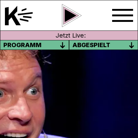
Jetzt Live:
PROGRAMM
ABGESPIELT
RADIO SILBERGRAU – BEN
VATTER
03. April 2022
Moderation: Elisabeth Zulauf, Rolf
Burgermeister, Margarita Beiner, Roland
Schmied, Erika Krättli