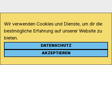
Wir verwenden Cookies und Dienste, um dir die
bestmögliche Erfahrung auf unserer Website zu
bieten.
DATENSCHUTZ
KONTAKT
AKZEPTIEREN
Kanal K
Rohrerstrasse 20
5000 Aarau
Tel.
062 834 90 81
Studio:
062 834 90 80
info@kanalk.ch
Newsletter
Über uns