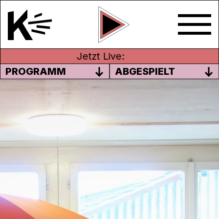
Jetzt Live:
PROGRAMM
ABGESPIELT
RADIOWERKSTATT DER
KREISSCHULE MITTELGÖSGEN
Die Kreisschule Mittelgösgen hat mit
Unterstützung von Tarek Ben Jemia eine
eigene Sendung zum Thema Gesundheit
und Ernährung produziert.
18. März 2020