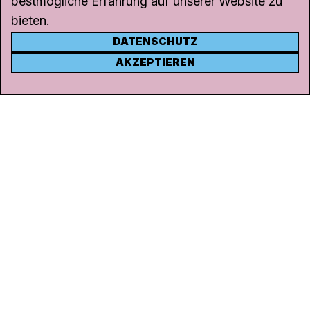
bestmögliche Erfahrung auf unserer Website zu
bieten.
DATENSCHUTZ
KONTAKT
AKZEPTIEREN
Kanal K
Rohrerstrasse 20
5000 Aarau
Tel.
062 834 90 81
Studio:
062 834 90 80
info@kanalk.ch
Newsletter
Über uns
Empfang
Logo Download
Netiquette
Partner