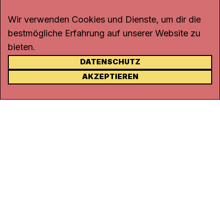
Wir verwenden Cookies und Dienste, um dir die
bestmögliche Erfahrung auf unserer Website zu
bieten.
DATENSCHUTZ
KONTAKT
AKZEPTIEREN
Kanal K
Rohrerstrasse 20
5000 Aarau
Tel.
062 834 90 81
Studio:
062 834 90 80
info@kanalk.ch
Newsletter
Über uns
Empfang
Logo Download