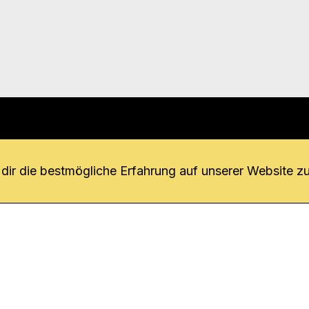
r uns
fang
ir die bestmögliche Erfahrung auf unserer Website zu
o Download
iquette
tner
udsstelle
enschutz
ressum