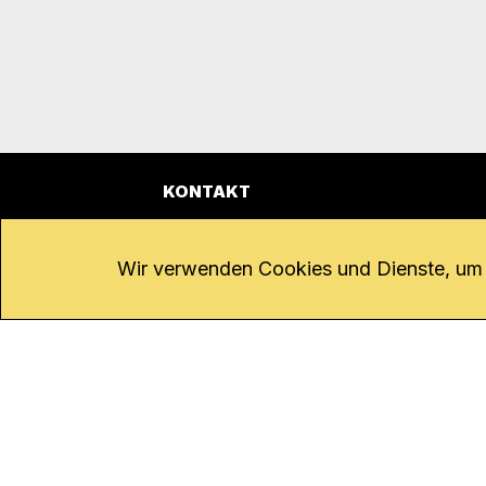
KONTAKT
Kanal K
Übe
Rohrerstrasse 20
Emp
Wir verwenden Cookies und Dienste, um d
5000 Aarau
Log
Net
Tel.
062 834 90 81
Par
Studio:
062 834 90 80
Omb
info@kanalk.ch
Dat
Newsletter
Imp