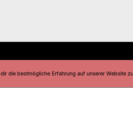
r uns
fang
ir die bestmögliche Erfahrung auf unserer Website zu
o Download
iquette
tner
udsstelle
enschutz
ressum