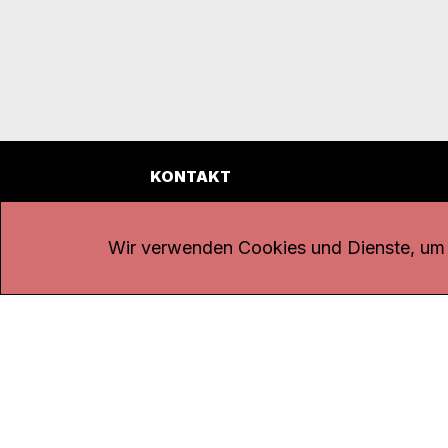
KONTAKT
Kanal K
Übe
Rohrerstrasse 20
Emp
Wir verwenden Cookies und Dienste, um d
5000 Aarau
Log
Net
Tel.
062 834 90 81
Par
Studio:
062 834 90 80
Omb
info@kanalk.ch
Dat
Newsletter
Imp