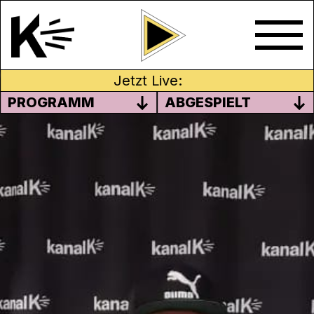
Jetzt Live:
PROGRAMM
ABGESPIELT
STUDIO B (BOSNISCH)
06. April 2022
Moderation: Mirnaet Tutnjic
In StudioB erwarten dich interessante
Beiträge auf Bosnisch über die Schweiz,
den Balkan und Bosnien. Themen aus