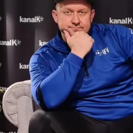
Politik, Religion, Kultur und aktuelle
Nachrichten werden locker und humorvoll
vermittelt und erklärt. Einen wichtigen Teil
der Sendung macht die
abwechslungsreiche bosnische Musik aus.
00:00
01:00:06