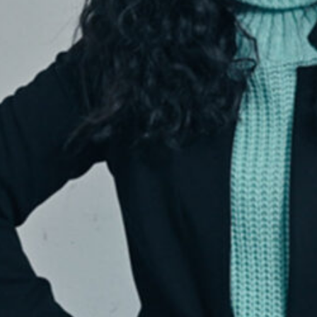
59:55
eIn
e