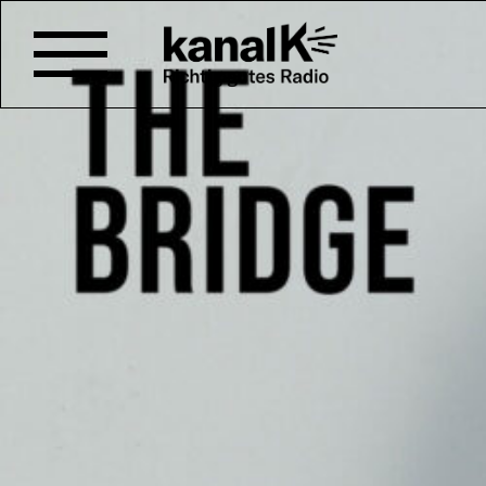
WHAT’S HAPPENING I
Dieses Mal ist das Hauptthema 
– was geht vor sich in Afghanis
Sendung vom 24.08.2021
Moderation: Cheija Abdalahe