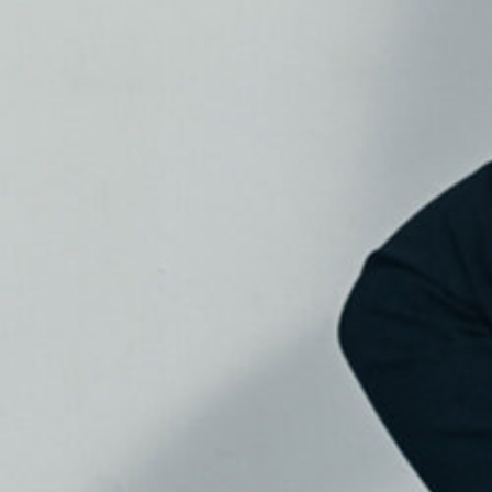
00:00
PODCAST ABONNIEREN
Tun
Details zur Sendung
The Bridg