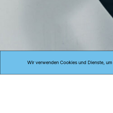
KONTAKT
Kanal K
Übe
Rohrerstrasse 20
Emp
Wir verwenden Cookies und Dienste, um d
5000 Aarau
Log
Net
Tel.
062 834 90 81
Par
Studio:
062 834 90 80
Omb
info@kanalk.ch
Dat
Newsletter
Imp