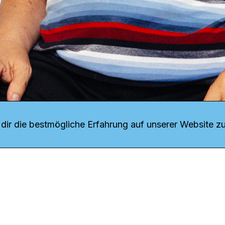
r uns
fang
ir die bestmögliche Erfahrung auf unserer Website zu
o Download
iquette
tner
udsstelle
enschutz
ressum