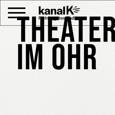
MOMO VON MICHAEL E
Das bekannt beliebte Buch M
das kleine Mädchen Momo geg
von Zeitdieben, die grauen Her
Sendung vom 20.08.2022
Moderation: Silvio Rauch