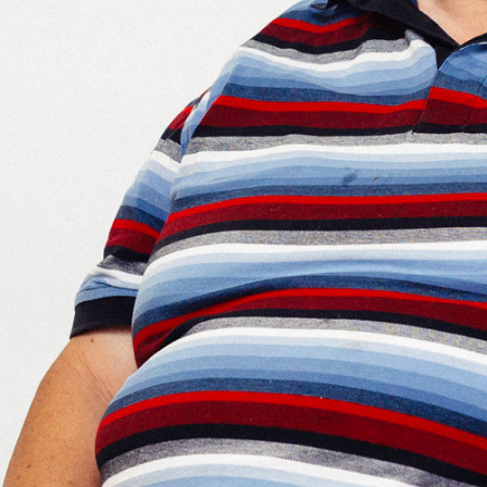
23:31
m Ohr