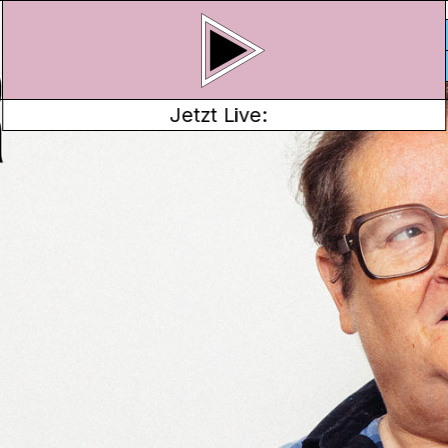
Jetzt Live:
NDE (PART 3)
omo. Im Roman kämpft
en eine Übermacht
ren.