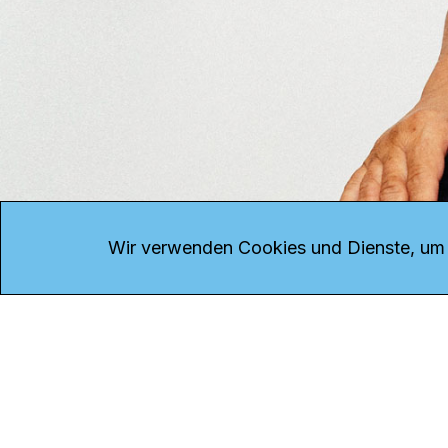
KONTAKT
Kanal K
Übe
Rohrerstrasse 20
Emp
Wir verwenden Cookies und Dienste, um d
5000 Aarau
Log
Net
Tel.
062 834 90 81
Par
Studio:
062 834 90 80
Omb
info@kanalk.ch
Dat
Newsletter
Imp