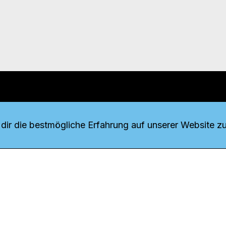
r uns
fang
ir die bestmögliche Erfahrung auf unserer Website zu
o Download
iquette
tner
udsstelle
enschutz
ressum