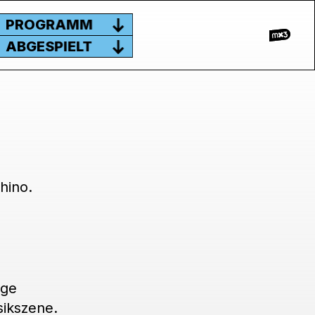
PROGRAMM
ABGESPIELT
hino.
ige
sikszene.