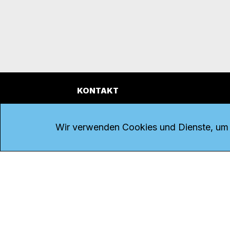
KONTAKT
Kanal K
Übe
Rohrerstrasse 20
Emp
Wir verwenden Cookies und Dienste, um d
5000 Aarau
Log
Net
Tel.
062 834 90 81
Par
Studio:
062 834 90 80
Omb
info@kanalk.ch
Dat
Newsletter
Imp