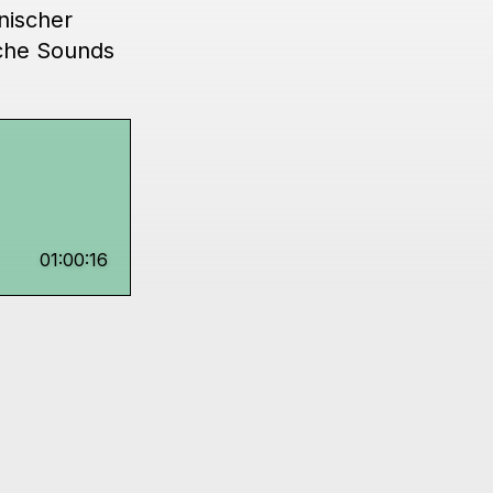
nischer
sche Sounds
01:00:16