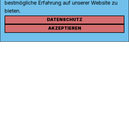
bestmögliche Erfahrung auf unserer Website zu
bieten.
DATENSCHUTZ
KONTAKT
AKZEPTIEREN
Kanal K
Rohrerstrasse 20
5000 Aarau
Tel.
062 834 90 81
Studio:
062 834 90 80
info@kanalk.ch
Newsletter
Über uns
Empfang
Logo Download
Netiquette
Partner