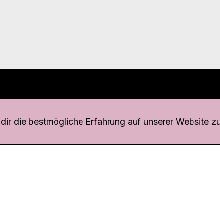
r uns
fang
ir die bestmögliche Erfahrung auf unserer Website zu
o Download
iquette
tner
udsstelle
enschutz
ressum