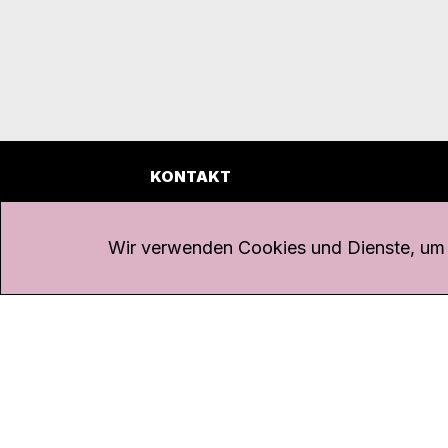
KONTAKT
Kanal K
Übe
Rohrerstrasse 20
Emp
Wir verwenden Cookies und Dienste, um d
5000 Aarau
Log
Net
Tel.
062 834 90 81
Par
Studio:
062 834 90 80
Omb
info@kanalk.ch
Dat
Newsletter
Imp