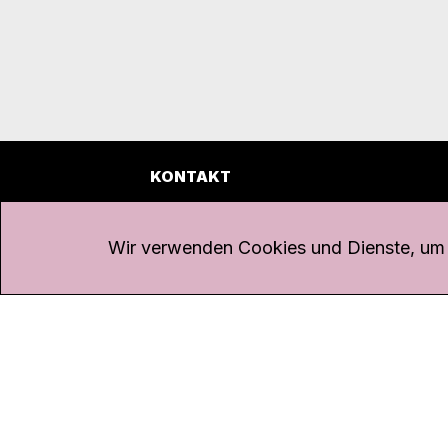
KONTAKT
Kanal K
Übe
Rohrerstrasse 20
Emp
Wir verwenden Cookies und Dienste, um d
5000 Aarau
Log
Net
Tel.
062 834 90 81
Par
Studio:
062 834 90 80
Omb
info@kanalk.ch
Dat
Newsletter
Imp