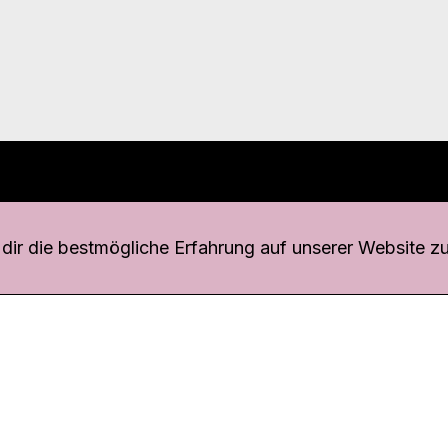
r uns
fang
ir die bestmögliche Erfahrung auf unserer Website zu
o Download
iquette
tner
udsstelle
enschutz
ressum