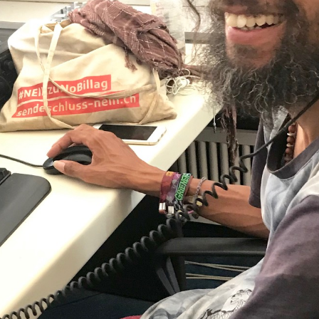
Themen. Im Mittelpunkt stehen Menschen,
die ein unübliches Leben und
Kontrastpunkte zum gängigen Mainstream
aufzeigen.
00:00
59:46