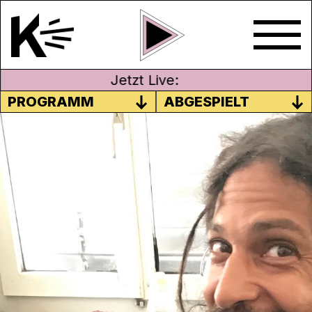
Jetzt Live:
PROGRAMM
ABGESPIELT
UN-TIPI-CAL – ANDERS LEBEN:
LEBEN OHNE GELD
15.09.2019
Moderation: Patric West
Un-Tipi-cal – anders leben ist eine
Schwerpunktsendung zu alternativen